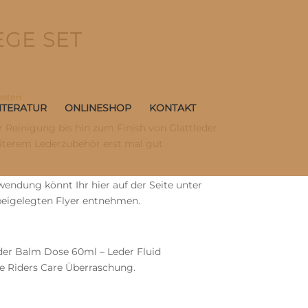
EGE SET
osten
ITERATUR
ONLINESHOP
KONTAKT
r Reinigung bis hin zum Finish von Glattleder
eiterem Lederzubehör erst mal gut
ndung könnt Ihr hier auf der Seite unter
beigelegten Flyer entnehmen.
der Balm Dose 60ml – Leder Fluid
ne Riders Care Überraschung.