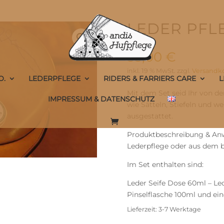
LEDER PFL
55,00
€
inkl. 19 % MwSt.
zzgl.
Versandk
O.
LEDERPFLEGE
RIDERS & FARRIERS CARE
L
Mit dem Set seid Ihr von de
IMPRESSUM & DATENSCHUTZ
wie Sätteln, Stiefeln und w
ausgestattet.
Produktbeschreibung & Anwe
Lederpflege oder aus dem 
Im Set enthalten sind:
Leder Seife Dose 60ml – Le
Pinselflasche 100ml und ei
Lieferzeit:
3-7 Werktage