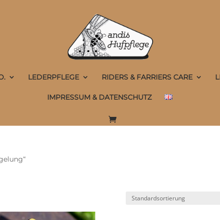
O.
LEDERPFLEGE
RIDERS & FARRIERS CARE
L
IMPRESSUM & DATENSCHUTZ
egelung“