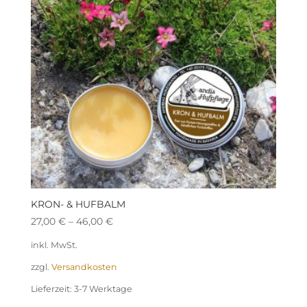
KRON- & HUFBALM
27,00
€
–
46,00
€
inkl. MwSt.
zzgl.
Versandkosten
Lieferzeit:
3-7 Werktage