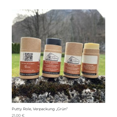
Putty Role, Verpackung „Grün“
21,00
€