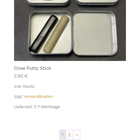
Dose Putty Stick
2,90
€
inkl. MwSt.
zzgl.
Versandkosten
Lieferzeit:
3-7 Werktage
1
2
→