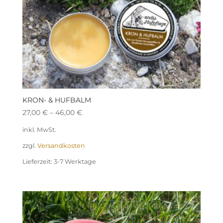
KRON- & HUFBALM
27,00
€
–
46,00
€
inkl. MwSt.
zzgl.
Versandkosten
Lieferzeit:
3-7 Werktage